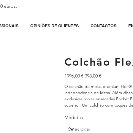
00 euros.
SSIONAIS
OPINIÕES DE CLIENTES
CONTACTOS
E
Colchão Fle
Preço
Preço
1996,00 €
998,00 €
original
promocional
O colchão de molas premium Flex® 
independência de leitos. Além disso
exclusivas molas ensacadas Pocket
superior. Um colchão com toques dis
Medidas