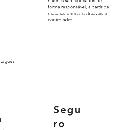
naturais são fabricados de
forma responsável, a partir de
matérias-primas rastreáveis e
controladas.
rtuguês.
Segu
a
ro