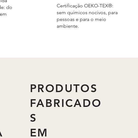
ida
Certificação OEKO-TEX®:
e: do
sem químicos nocivos, para
gem
pessoas e para o meio
ambiente.
PRODUTOS
FABRICADO
S
A
EM