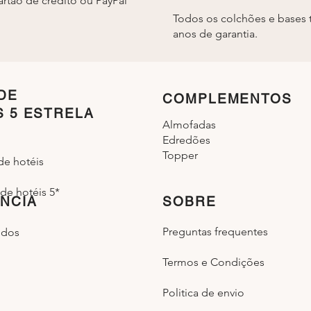
rtão de crédito ou PayPal
Todos os colchões e bases 
anos de garantia.
DE
COMPLEMENTOS
S 5 ESTRELA
Almofadas
Edredões
Topper
de hotéis
de hotéis 5*
NCIA
SOBRE
Preguntas frequentes
idos
Termos e Condições
Politica de envio