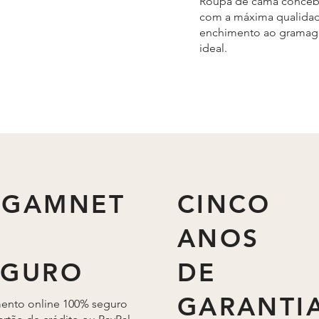
Roupa de cama conceb
com a máxima qualidad
enchimento ao grama
ideal.
AGAMNET
CINCO
ANOS
EGURO
DE
GARANTI
ento online 100% seguro