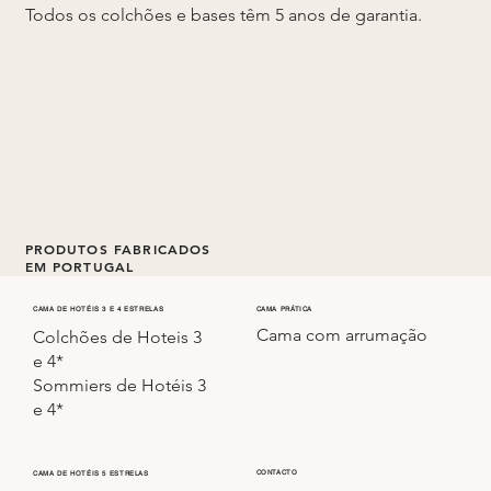
Todos os colchões e bases têm 5 anos de garantia.
PRODUTOS FABRICADOS
EM PORTUGAL
Todos os colchões e sommiers são fabricados em
CAMA PRÁTICA
CAMA DE HOTÉIS 3 E 4 ESTRELAS
Cama com arrumação
Portugal.
Colchões de Hoteis 3
e 4*
Sommiers de Hotéis 3
e 4*
CONTACTO
CAMA DE HOTÉIS 5 ESTRELAS