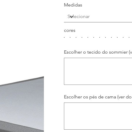
Medidas
cores
Escolher o tecido do sommier (
Até
500
caracteres.
Escolher os pés de cama (ver do
Até
500
caracteres.