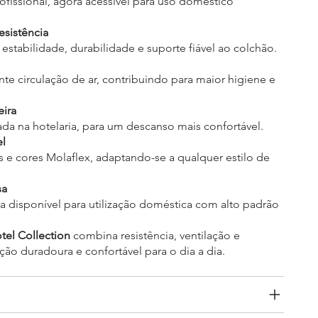
ofissional, agora acessível para uso doméstico
esistência
estabilidade, durabilidade e suporte fiável ao colchão.
e circulação de ar, contribuindo para maior higiene e
eira
rada na hotelaria, para um descanso mais confortável.
el
s e cores Molaflex, adaptando-se a qualquer estilo de
sa
a disponível para utilização doméstica com alto padrão
tel Collection
combina resistência, ventilação e
ão duradoura e confortável para o dia a dia.