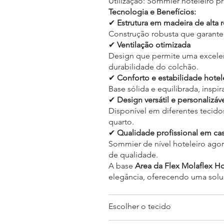
Utilização: Sommier hoteleiro pr
Tecnologia e Benefícios:
✔
Estrutura em madeira de alta r
Construção robusta que garante 
✔
Ventilação otimizada
Design que permite uma excelent
durabilidade do colchão.
✔
Conforto e estabilidade hotel
Base sólida e equilibrada, inspi
✔
Design versátil e personalizáv
Disponível em diferentes tecido
quarto.
✔
Qualidade profissional em ca
Sommier de nível hoteleiro agor
de qualidade.
A base
Area da Flex Molaflex Ho
elegância, oferecendo uma soluç
Escolher o tecido