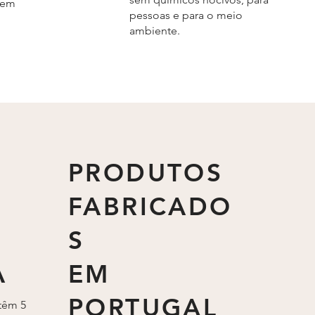
gem
pessoas e para o meio
ambiente.
PRODUTOS
FABRICADO
S
A
EM
PORTUGAL
têm 5