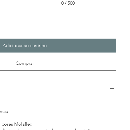
0 / 500
Adicionar ao carrinho
Comprar
ência
e cores Molaflex