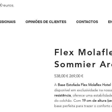
00 euros.
SSIONAIS
OPINIÕES DE CLIENTES
CONTACTOS
E
Flex Molafle
Sommier Ar
Preço
Preço
538,00 €
269,00 €
original
promocional
A
Base Estofada Flex Molaflex Hotel 
disponível em exclusividade na noss
resistência
, oferece uma estabilidad
do colchão. Com
19 cm de altura (s
base perfeita para trazer o conforto 