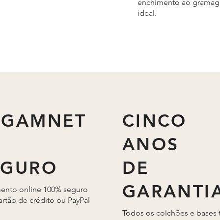
enchimento ao grama
ideal.
AGAMNET
CINCO
ANOS
EGURO
DE
GARANTI
ento online 100% seguro
rtão de crédito ou PayPal
Todos os colchões e bases 