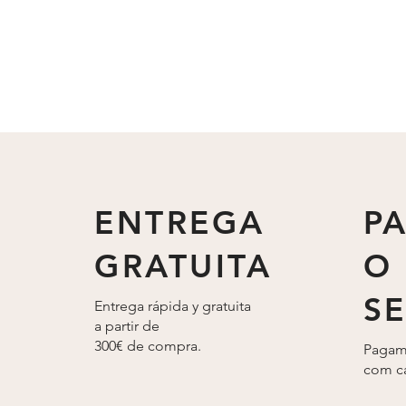
ENTREGA
P
GRATUITA
O
S
Entrega rápida y gratuita
a partir de
300€ de compra.
Pagam
com ca