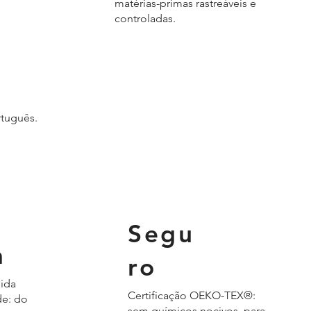
matérias-primas rastreáveis e
controladas.
rtuguês.
Segu
a
ro
ida
Certificação OEKO-TEX®:
e: do
sem químicos nocivos, para