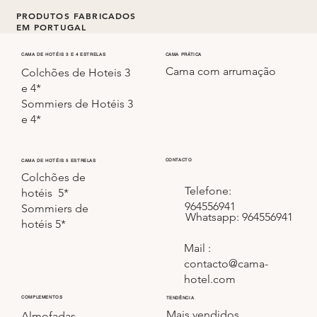
PRODUTOS FABRICADOS
EM PORTUGAL
Todos os colchões e sommiers são fabricados em
CAMA PRÁTICA
CAMA DE HOTÉIS 3 E 4 ESTRELAS
Cama com arrumação
Portugal.
Colchões de Hoteis 3
e 4*
Sommiers de Hotéis 3
e 4*
CONTACTO
CAMA DE HOTÉIS 5 ESTRELAS
Colchões de
Telefone:
hotéis 5*
964556941
Sommiers de
Whatsapp: 964556941
hotéis 5*
Mail :
contacto@cama-
hotel.com
COMPLEMENTOS
TENDÊNCIA
Mais vendidos
Almofadas