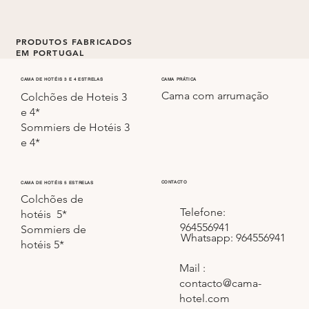
PRODUTOS FABRICADOS
EM PORTUGAL
Todos os colchões e sommiers são fabricados em
CAMA PRÁTICA
CAMA DE HOTÉIS 3 E 4 ESTRELAS
Cama com arrumação
Portugal.
Colchões de Hoteis 3
e 4*
Sommiers de Hotéis 3
e 4*
CONTACTO
CAMA DE HOTÉIS 5 ESTRELAS
Colchões de
Telefone:
hotéis 5*
964556941
Sommiers de
Whatsapp: 964556941
hotéis 5*
Mail :
contacto@cama-
hotel.com