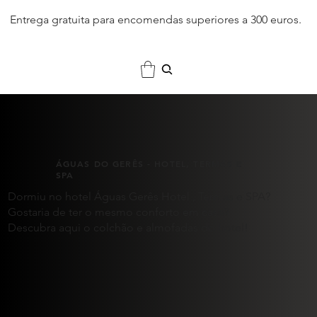
Entrega gratuita para encomendas superiores a 300 euros.
ÁGUAS DO GERÊS - HOTEL, TERMAS E
SPA
Dormiu no hotel Águas Gerês Hotel , Termas e SPA?
Gostaria de ter o mesmo conforto em casa?
Descubra aqui o colchão e almofadas do hotel!