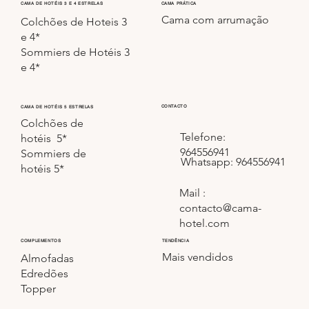
CAMA PRÁTICA
CAMA DE HOTÉIS 3 E 4 ESTRELAS
Cama com arrumação
Colchões de Hoteis 3
e 4*
Sommiers de Hotéis 3
e 4*
CONTACTO
CAMA DE HOTÉIS 5 ESTRELAS
Colchões de
Telefone:
hotéis 5*
964556941
Sommiers de
Whatsapp: 964556941
hotéis 5*
Mail :
contacto@cama-
hotel.com
COMPLEMENTOS
TENDÊNCIA
Mais vendidos
Almofadas
Edredões
Topper