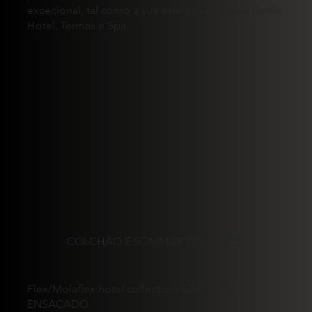
excecional, tal como a sua estadia em Águas Gerês
Hotel, Termas e Spa.
COLCHÃO E SOMMIER DO HOTEL
Flex/Molaflex hotel collection- CM13 MA
ENSACADO