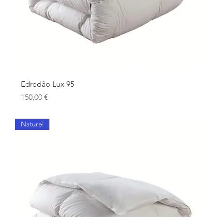
Edredão Lux 95
Preço
150,00 €
Naturel