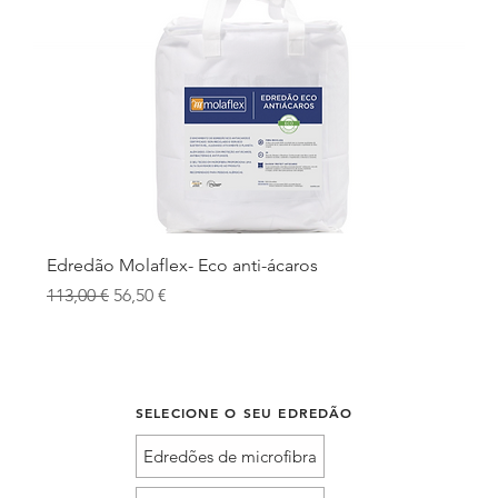
Edredão Molaflex- Eco anti-ácaros
Preço normal
Preço promocional
113,00 €
56,50 €
SELECIONE O SEU EDREDÃO
Edredões de microfibra