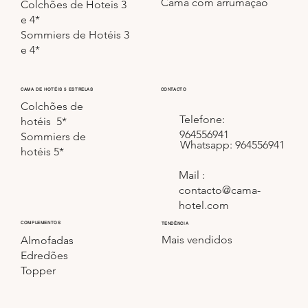
Cama com arrumação
Colchões de Hoteis 3
e 4*
Sommiers de Hotéis 3
e 4*
CONTACTO
CAMA DE HOTÉIS 5 ESTRELAS
Colchões de
Telefone:
hotéis 5*
964556941
Sommiers de
Whatsapp: 964556941
hotéis 5*
Mail :
contacto@cama-
hotel.com
COMPLEMENTOS
TENDÊNCIA
Mais vendidos
Almofadas
Edredões
Topper