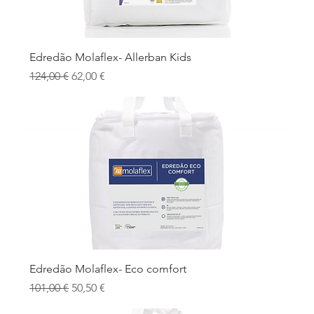
Edredão Molaflex- Allerban Kids
Preço normal
Preço promocional
124,00 €
62,00 €
Edredão Molaflex- Eco comfort
Preço normal
Preço promocional
101,00 €
50,50 €