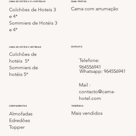
CAMA PRÁTICA
CAMA DE HOTÉIS 3 E 4 ESTRELAS
Cama com arrumação
Colchões de Hoteis 3
e 4*
Sommiers de Hotéis 3
e 4*
CONTACTO
CAMA DE HOTÉIS 5 ESTRELAS
Colchões de
Telefone:
hotéis 5*
964556941
Sommiers de
Whatsapp: 964556941
hotéis 5*
Mail :
contacto@cama-
hotel.com
COMPLEMENTOS
TENDÊNCIA
Mais vendidos
Almofadas
Edredões
Topper