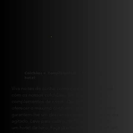
Colchões e Complementos – Altis-porto-
hotel
Viva noites de sonho como no Altis Porto Hotel
com os nossos colchões , almofadas e outros
complementos de cama . Concebidos para
oferecer o máximo conforto, os nossos produtos
garantem-lhe um descanso reparador após um dia
agitado. Leve para casa o conforto exclusivo de
um hotel de luxo. Faça já o seu pedido e desfrute