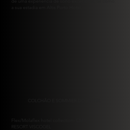
de uma experiência de sono excecional, tal como
a sua estadia em Altis Porto Hotel.
COLCHÃO E SOMMIER DO HOTEL
Flex/Molaflex hotel collection- CM16
RESORT VISCOGEL