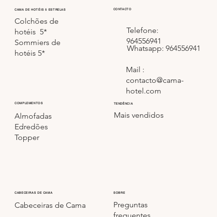
CONTACTO
CAMA DE HOTÉIS 5 ESTRELAS
Colchões de
Telefone:
hotéis 5*
964556941
Sommiers de
Whatsapp: 964556941
hotéis 5*
Mail :
contacto@cama-
hotel.com
COMPLEMENTOS
TENDÊNCIA
Mais vendidos
Almofadas
Edredões
Topper
CABECEIRAS DE CAMA
SOBRE
Preguntas
Cabeceiras de Cama
frequentes