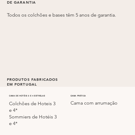
DE GARANTIA
Todos os colchões e bases têm 5 anos de garantia.
PRODUTOS FABRICADOS
EM PORTUGAL
Todos os colchões e sommiers são fabricados em
CAMA PRÁTICA
CAMA DE HOTÉIS 3 E 4 ESTRELAS
Cama com arrumação
Portugal.
Colchões de Hoteis 3
e 4*
Sommiers de Hotéis 3
e 4*