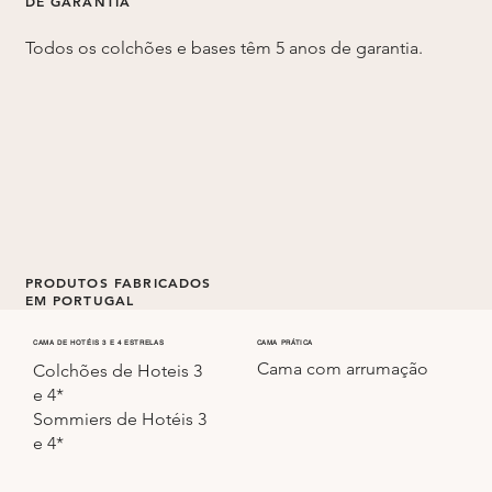
DE GARANTIA
Todos os colchões e bases têm 5 anos de garantia.
PRODUTOS FABRICADOS
EM PORTUGAL
Todos os colchões e sommiers são fabricados em
CAMA PRÁTICA
CAMA DE HOTÉIS 3 E 4 ESTRELAS
Cama com arrumação
Portugal.
Colchões de Hoteis 3
e 4*
Sommiers de Hotéis 3
e 4*