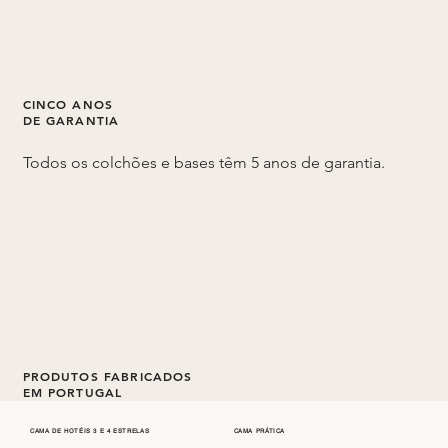
CINCO ANOS
DE GARANTIA
Todos os colchões e bases têm 5 anos de garantia.
PRODUTOS FABRICADOS
EM PORTUGAL
Todos os colchões e sommiers são fabricados em
CAMA PRÁTICA
CAMA DE HOTÉIS 3 E 4 ESTRELAS