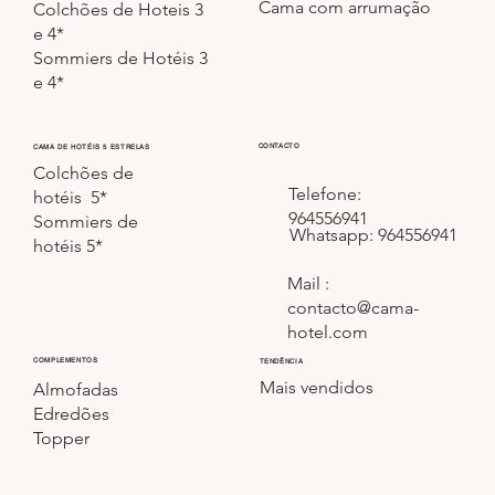
Cama com arrumação
Portugal.
Colchões de Hoteis 3
e 4*
Sommiers de Hotéis 3
e 4*
CONTACTO
CAMA DE HOTÉIS 5 ESTRELAS
Colchões de
Telefone:
hotéis 5*
964556941
Sommiers de
Whatsapp: 964556941
hotéis 5*
Mail :
contacto@cama-
hotel.com
COMPLEMENTOS
TENDÊNCIA
Mais vendidos
Almofadas
Edredões
Topper