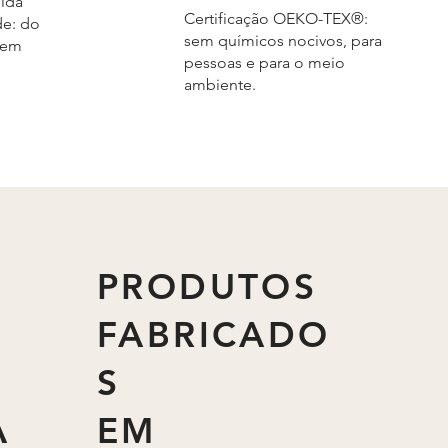
ida
Certificação OEKO-TEX®:
e: do
sem químicos nocivos, para
gem
pessoas e para o meio
ambiente.
PRODUTOS
FABRICADO
S
A
EM