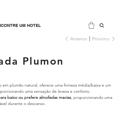
NCONTRE UM HOTEL
Anterior
Próximo
fada Plumon
 em plumão natural, oferece uma firmeza média/baixa e um
oporcionando uma sensação de leveza e conforto.
ra baixo ou prefere almofadas macias
, proporcionando uma
tável durante o descanso.