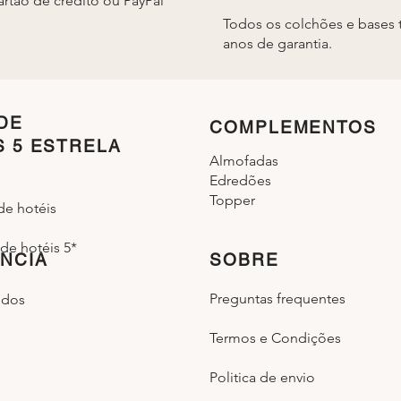
rtão de crédito ou PayPal
Todos os colchões e bases 
anos de garantia.
DE
COMPLEMENTOS
S 5 ESTRELA
Almofadas
Edredões
Topper
de hotéis
de hotéis 5*
NCIA
SOBRE
Preguntas frequentes
idos
Termos e Condições
Politica de envio