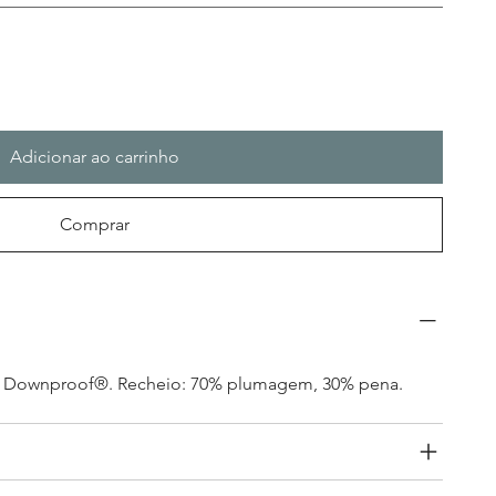
Adicionar ao carrinho
Comprar
o Downproof®. Recheio: 70% plumagem, 30% pena.