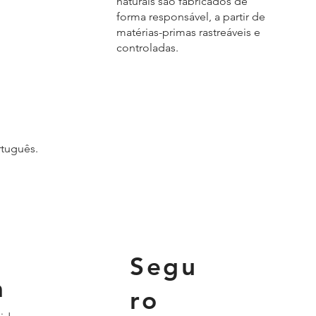
naturais são fabricados de
forma responsável, a partir de
matérias-primas rastreáveis e
controladas.
rtuguês.
Segu
a
ro