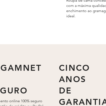
Roupa de cama conceb
com a máxima qualidad
enchimento ao grama
ideal.
AGAMNET
CINCO
ANOS
EGURO
DE
GARANTI
ento online 100% seguro