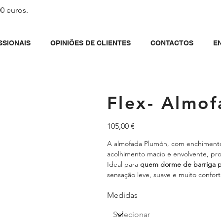
00 euros.
SSIONAIS
OPINIÕES DE CLIENTES
CONTACTOS
E
Flex- Almo
Preço
105,00 €
A almofada Plumón, com enchimento
acolhimento macio e envolvente, pr
Ideal para
quem dorme de barriga pa
sensação leve, suave e muito confor
Medidas