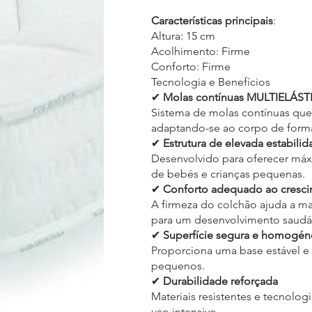
Características principais
:
Altura: 15 cm
Acolhimento: Firme
Conforto: Firme
Tecnologia e Benefícios
✔
Molas contínuas MULTIELÁS
Sistema de molas contínuas que 
adaptando-se ao corpo de form
✔
Estrutura de elevada estabili
Desenvolvido para oferecer máxi
de bebés e crianças pequenas.
✔
Conforto adequado ao cresc
A firmeza do colchão ajuda a ma
para um desenvolvimento saudá
✔
Superfície segura e homogén
Proporciona uma base estável e 
pequenos.
✔
Durabilidade reforçada
Materiais resistentes e tecnolo
uso intensivo.