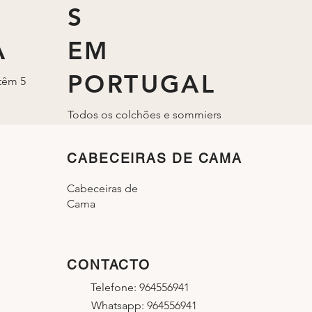
S
A
EM
PORTUGAL
têm 5
Todos os colchões e sommiers
são fabricados em Portugal.
CABECEIRAS DE CAMA
Cabeceiras de
Cama
CONTACTO
Telefone: 964556941
Whatsapp: 964556941