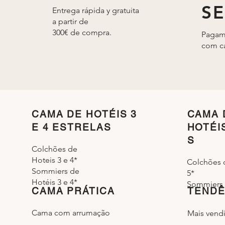
S
Entrega rápida y gratuita
a partir de
300€ de compra.
Pagam
com ca
CAMA DE HOTÉIS 3
CAMA 
E 4 ESTRELAS
HOTÉI
S
Colchões de
Hoteis 3 e 4*
Colchões 
Sommiers de
5*
Hotéis 3 e 4*
Sommiers 
CAMA PRÁTICA
TENDÊ
Cama com arrumação
Mais vend