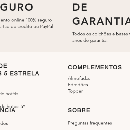
EGURO
DE
GARANTI
ento online 100% seguro
rtão de crédito ou PayPal
Todos os colchões e bases 
anos de garantia.
DE
COMPLEMENTOS
S 5 ESTRELA
Almofadas
Edredões
Topper
de hotéis
de hotéis 5*
NCIA
SOBRE
Preguntas frequentes
idos