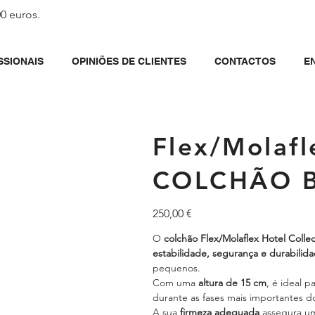
00 euros.
SSIONAIS
OPINIÕES DE CLIENTES
CONTACTOS
E
Flex/Molafl
COLCHÃO 
Preço
250,00 €
O
colchão Flex/Molaflex Hotel Colle
estabilidade, segurança e durabilid
pequenos.
Com uma
altura de 15 cm
, é ideal p
durante as fases mais importantes d
A sua
firmeza adequada
assegura uma