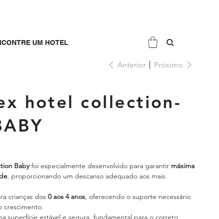
NCONTRE UM HOTEL
Anterior
Próximo
ex hotel collection-
BABY
ction Baby
foi especialmente desenvolvido para garantir
máxima
ade
, proporcionando um descanso adequado aos mais
ara crianças dos
0 aos 4 anos
, oferecendo o suporte necessário
o crescimento.
 superfície estável e segura, fundamental para o correto