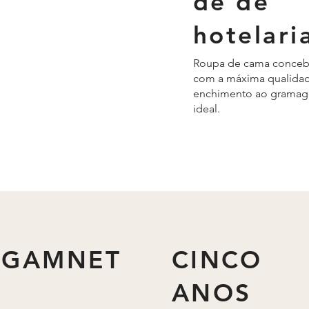
de de
hotelari
Roupa de cama conceb
com a máxima qualidad
enchimento ao grama
ideal.
AGAMNET
CINCO
ANOS