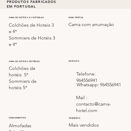
PRODUTOS FABRICADOS
EM PORTUGAL
Todos os colchões e sommiers são fabricados em
CAMA PRÁTICA
CAMA DE HOTÉIS 3 E 4 ESTRELAS
Cama com arrumação
Portugal.
Colchões de Hoteis 3
e 4*
Sommiers de Hotéis 3
e 4*
CONTACTO
CAMA DE HOTÉIS 5 ESTRELAS
Colchões de
Telefone:
hotéis 5*
964556941
Sommiers de
Whatsapp: 964556941
hotéis 5*
Mail :
contacto@cama-
hotel.com
COMPLEMENTOS
TENDÊNCIA
Mais vendidos
Almofadas