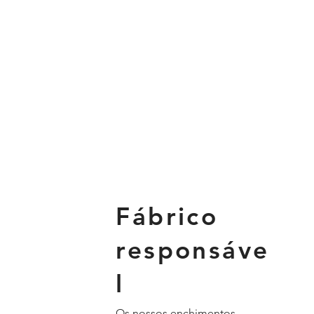
Fábrico
responsáve
l
Os nossos enchimentos