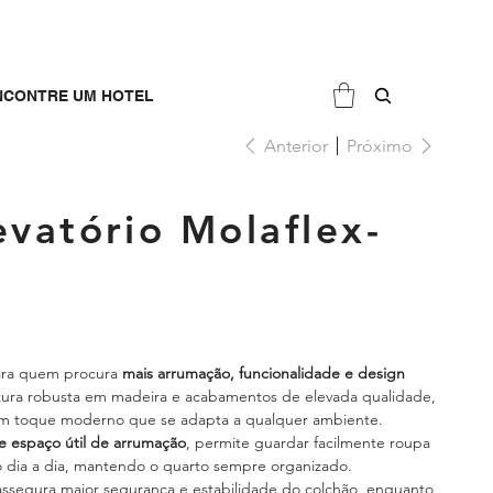
NCONTRE UM HOTEL
Anterior
Próximo
vatório Molaflex-
para quem procura
mais arrumação, funcionalidade e design
ura robusta em madeira e acabamentos de elevada qualidade,
e um toque moderno que se adapta a qualquer ambiente.
e espaço útil de arrumação
, permite guardar facilmente roupa
o dia a dia, mantendo o quarto sempre organizado.
ssegura maior segurança e estabilidade do colchão, enquanto