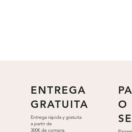
ENTREGA
P
GRATUITA
O
S
Entrega rápida y gratuita
a partir de
300€ de compra.
Pagam