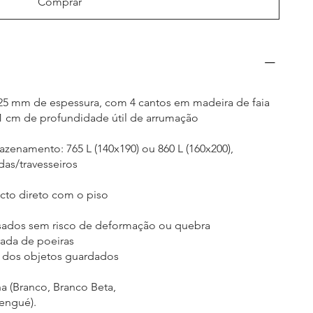
Comprar
25 mm de espessura, com 4 cantos em madeira de faia
 31 cm de profundidade útil de arrumação
zenamento: 765 L (140x190) ou 860 L (160x200),
das/travesseiros
to direto com o piso
esados sem risco de deformação ou quebra
trada de poeiras
o dos objetos guardados
a (Branco, Branco Beta,
engué).