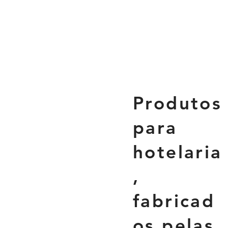
Produtos
para
hotelaria
,
fabricad
os pelas