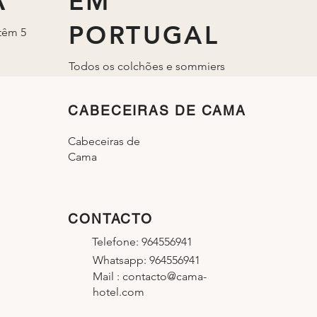
A
EM
PORTUGAL
têm 5
Todos os colchões e sommiers
são fabricados em Portugal.
CABECEIRAS DE CAMA
Cabeceiras de
Cama
CONTACTO
Telefone: 964556941
Whatsapp: 964556941
Mail :
contacto@cama-
hotel.com