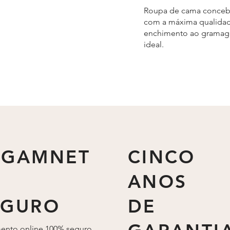
Roupa de cama conceb
com a máxima qualidad
enchimento ao grama
ideal.
AGAMNET
CINCO
ANOS
EGURO
DE
ento online 100% seguro