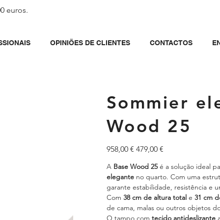
00 euros.
SSIONAIS
OPINIÕES DE CLIENTES
CONTACTOS
E
Sommier ele
Wood 25
Preço
Preço
958,00 €
479,00 €
original
promocional
A
Base Wood 25
é a solução ideal 
elegante
no quarto. Com uma estrut
garante estabilidade, resistência 
Com
38 cm de altura total
e
31 cm d
de cama, malas ou outros objetos d
O tampo com
tecido antideslizante
a