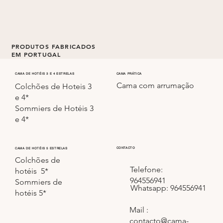
PRODUTOS FABRICADOS
EM PORTUGAL
Todos os colchões e sommiers são fabricados em
CAMA PRÁTICA
CAMA DE HOTÉIS 3 E 4 ESTRELAS
Cama com arrumação
Portugal.
Colchões de Hoteis 3
e 4*
Sommiers de Hotéis 3
e 4*
CONTACTO
CAMA DE HOTÉIS 5 ESTRELAS
Colchões de
Telefone:
hotéis 5*
964556941
Sommiers de
Whatsapp: 964556941
hotéis 5*
Mail :
contacto@cama-