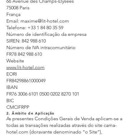
66 Avenue des Champs-Élysées
75008 Paris
França
Email:
maxime@lit-hotel.com
Telefone: +33 1 84 80 35 59
Número de identificação da empresa
SIREN: 842 988 610
Número de IVA intracomunitário
FR78 842 988 610
Website
www.lit-hotel.com
EORI
FR84298861000049
IBAN
FR76 3006 6101 0500 0202 8270 101
BIC
CMCIFRPP
2. Âmbito de Aplicação
As presentes Condições Gerais de Venda aplicam-se a
todas as transações realizadas através do site cama-
hotel.com (doravante denominado “o Site”),