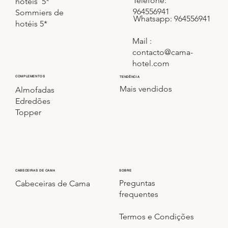
Telefone:
hotéis 5*
964556941
Sommiers de
Whatsapp: 964556941
hotéis 5*
Mail :
contacto@cama-
hotel.com
COMPLEMENTOS
TENDÊNCIA
Mais vendidos
Almofadas
Edredões
Topper
CABECEIRAS DE CAMA
SOBRE
Preguntas
Cabeceiras de Cama
frequentes
Termos e Condições