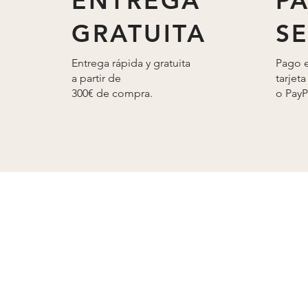
ENTREGA
P
140x200
150x200
GRATUITA
S
150X190
160x190
150x200
160x200
Entrega rápida y gratuita
Pago e
160x200
180x200
a partir de
tarjeta
180x200
200X200
300€ de compra.
o
PayP
200x200
80x190
80x190
80x200
80x200
90x190
90x190
90x200
90x200