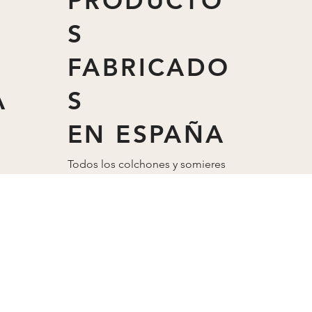
PRODUCTO
S
FABRICADO
A
S
EN ESPAÑA
Todos los colchones y somieres
están fabricados
en
España