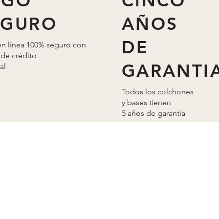
AGO
CINCO
EGURO
AÑOS
DE
n linea 100% seguro con
 de crédito
GARANTI
al
Todos los colchones
y bases tienen
5 años de
garantía