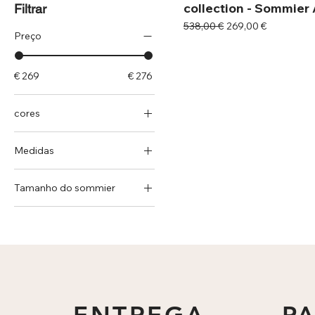
collection - Sommier
Filtrar
Preço normal
Preço promocional
538,00 €
269,00 €
Preço
€ 269
€ 276
cores
Medidas
100x200
Tamanho do sommier
105x190
100x200
105x200
105x190
120x190
105x200
120x200
120x190
140x190
120x200
140x200
140x190
150x190